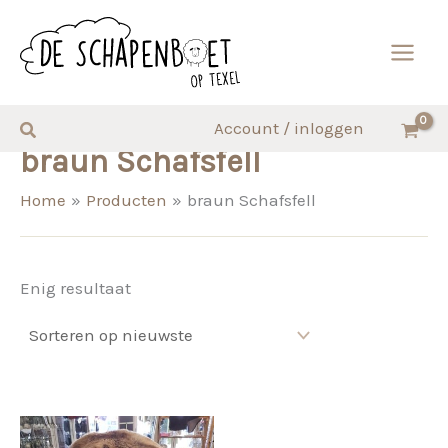
Ga
naar
de
inhoud
Zoeken
Account / inloggen
braun Schafsfell
Home
Producten
braun Schafsfell
Enig resultaat