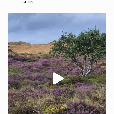
DM! ✉️✨
texelseschapenboet.nl
Aug 6