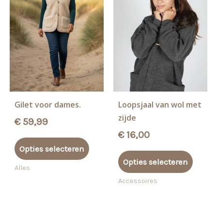
Gilet voor dames.
Loopsjaal van wol met
zijde
€
59,99
€
16,00
Dit
Opties selecteren
product
Dit
Opties selecteren
heeft
produ
Alles
meerdere
heeft
Accessoires
variaties.
meerd
Deze
variati