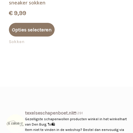
sneaker sokken
€
9,99
Dit
Opties selecteren
product
heeft
Sokken
meerdere
variaties.
Deze
optie
kan
gekozen
worden
op
de
texelseschapenboet.nl
291
Gezelligste schapenwollen producten winkel in het winkelhart
productpagina
van Den Burg. 🐑🛍️
Item niet te vinden in de webshop? Bestel dan eenvoudig via