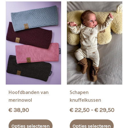
optie
Deze
kan
optie
gekozen
kan
worden
gekoz
op
worde
de
op
productpagina
de
produ
Hoofdbanden van
Schapen
merinowol
knuffelkussen
Prijs
€
38,90
€
22,50
-
€
29,50
€ 22
Dit
Dit
tot
Opties selecteren
Opties selecteren