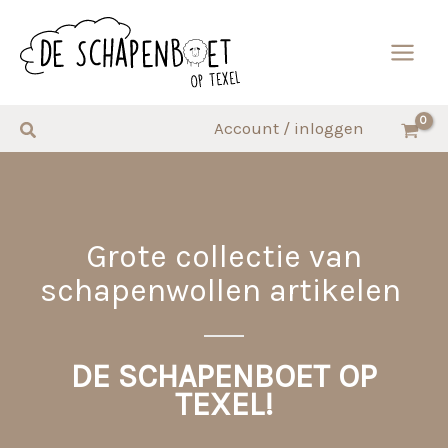
Ga
naar
de
inhoud
Zoeken
Account / inloggen
Grote collectie van
schapenwollen artikelen
DE SC
HAPENBOET OP
TEXEL!