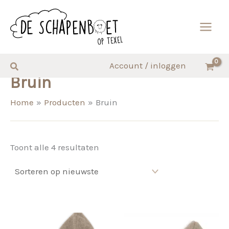
Ga
naar
de
inhoud
Zoeken
Account / inloggen
Bruin
Home
Producten
Bruin
Gesorteerd
Toont alle 4 resultaten
op
nieuwste