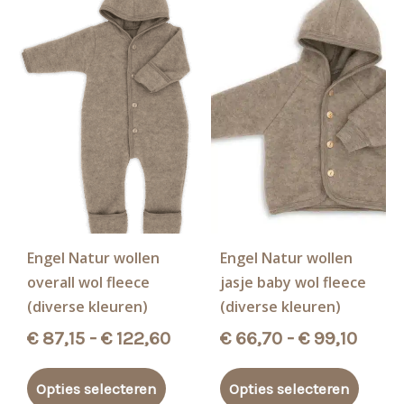
Engel Natur wollen
Engel Natur wollen
overall wol fleece
jasje baby wol fleece
(diverse kleuren)
(diverse kleuren)
Prijsklasse:
Prijs
€
87,15
-
€
122,60
€
66,70
-
€
99,10
€ 87,15
€ 66,
Dit
Dit
tot
tot
Opties selecteren
Opties selecteren
product
produ