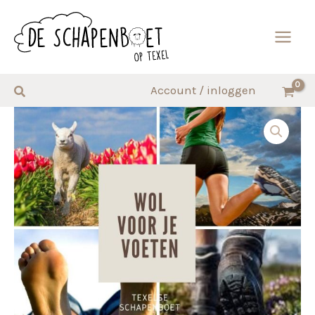
Ga
naar
de
inhoud
Zoeken
Account / inloggen