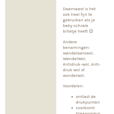
Daarnaast is het
ook heel fijn te
gebruiken als je
baby schrale
billetje heeft 😉
Andere
benamingen:
wandelaarswol,
WandelWol,
Antidruk-wol, Anti-
druk wol of
wonderwol.
Voordelen:
ontlast de
drukpunten
voorkomt
blaarvormin