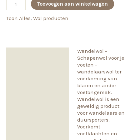
Schapenwol
Toevoegen aan winkelwagen
voor
Toon Alles
,
Wol producten
je
voeten
-
wandelwol
Wandelwol –
aantal
Beschrijving
Schapenwol voor je
voeten –
Beoordelingen (0)
wandelaarswol ter
voorkoming van
blaren en ander
voetongemak.
Wandelwol is een
geweldig product
voor wandelaars en
duursporters.
Voorkomt
voetklachten en