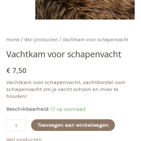
Home
/
Wol producten
/ Vachtkam voor schapenvacht
Vachtkam voor schapenvacht
€
7,50
Vachtkam voor schapenvacht, vachtborstel voor
schapenvacht om je vacht schoon en mooi te
houden!
Beschikbaarheid:
17 op voorraad
Vachtkam
Toevoegen aan winkelwagen
voor
Wol producten
schapenvacht