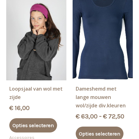
Loopsjaal van wol met
Dameshemd met
zijde
lange mouwen
wol/zijde div.kleuren
€
16,00
Prijs
€
63,00
-
€
72,50
Dit
€ 63
Opties selecteren
product
Dit
tot
Opties selecteren
heeft
produ
Accessoires