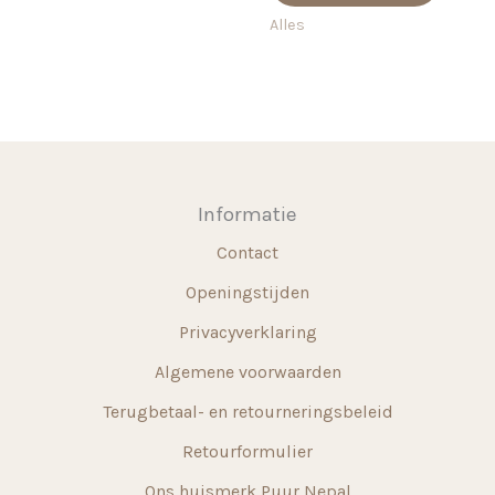
€ 72,
meerdere
heeft
Alles
variaties.
meerd
Deze
variati
optie
Deze
kan
optie
gekozen
kan
worden
gekoz
Informatie
op
worde
Contact
de
op
productpagina
de
Openingstijden
produ
Privacyverklaring
Algemene voorwaarden
Terugbetaal- en retourneringsbeleid
Retourformulier
Ons huismerk Puur Nepal