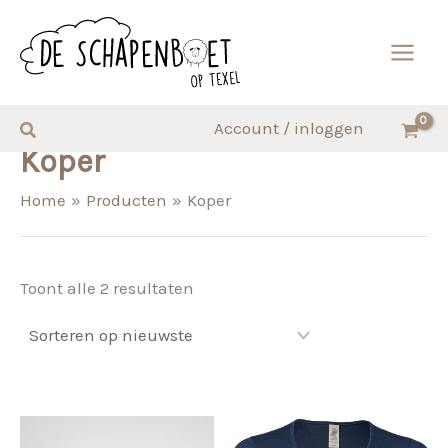
Ga
naar
de
inhoud
Zoeken
Account / inloggen
Koper
Home
Producten
Koper
Gesorteerd
Toont alle 2 resultaten
op
nieuwste