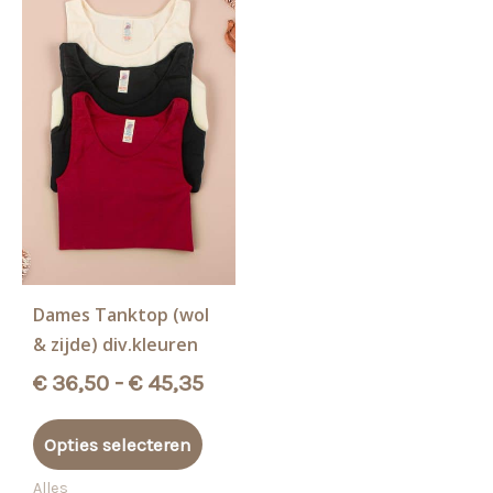
Dames Tanktop (wol
& zijde) div.kleuren
Prijsklasse:
€
36,50
-
€
45,35
€ 36,50
Dit
tot
Opties selecteren
product
€ 45,35
heeft
Alles