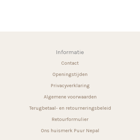
meerdere
variaties.
Deze
optie
kan
gekozen
Informatie
worden
Contact
op
de
Openingstijden
productpagina
Privacyverklaring
Algemene voorwaarden
Terugbetaal- en retourneringsbeleid
Retourformulier
Ons huismerk Puur Nepal