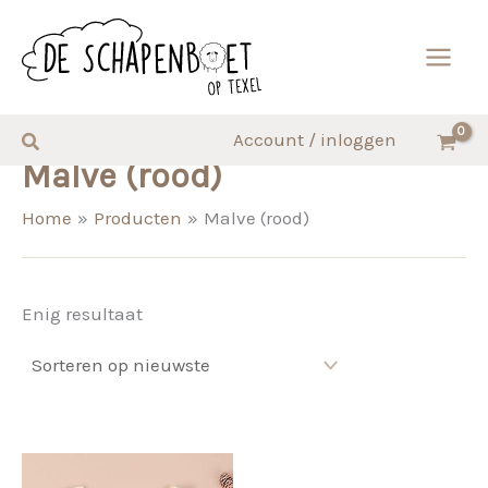
Ga
naar
de
inhoud
Zoeken
Account / inloggen
Malve (rood)
Home
Producten
Malve (rood)
Enig resultaat