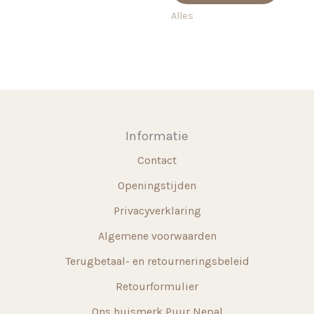
€ 55,
meerdere
heeft
Alles
variaties.
meerd
Deze
variati
optie
Deze
kan
optie
gekozen
kan
worden
gekoz
Informatie
op
worde
Contact
de
op
productpagina
de
Openingstijden
produ
Privacyverklaring
Algemene voorwaarden
Terugbetaal- en retourneringsbeleid
Retourformulier
Ons huismerk Puur Nepal