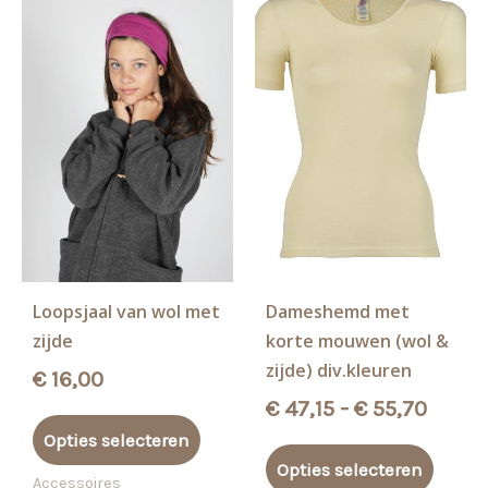
Loopsjaal van wol met
Dameshemd met
zijde
korte mouwen (wol &
zijde) div.kleuren
€
16,00
Prijsk
€
47,15
-
€
55,70
Dit
€ 47,1
Opties selecteren
product
Dit
tot
Opties selecteren
heeft
produ
Accessoires