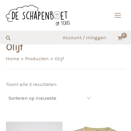
Ga
naar
de
inhoud
Zoeken
Account / inloggen
Olijf
Home
Producten
Olijf
Gesorteerd
Toont alle 2 resultaten
op
nieuwste