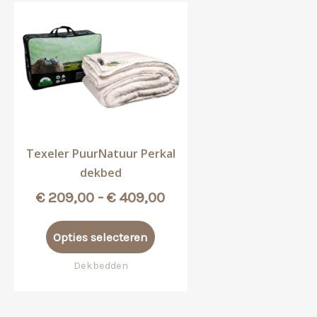
Texeler PuurNatuur Perkal
dekbed
Prijsklasse:
€
209,00
-
€
409,00
€ 209,00
Dit
tot
Opties selecteren
product
€ 409,00
heeft
Dekbedden
meerdere
variaties.