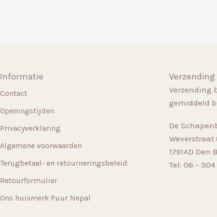
Deze
optie
kan
gekozen
worden
op
Informatie
Verzending
de
Verzending 
productpagina
Contact
gemiddeld b
Openingstijden
De Schapenb
Privacyverklaring
Weverstraat 8
Algemene voorwaarden
1791AD Den 
Terugbetaal- en retourneringsbeleid
Tel: 06 – 304
Retourformulier
Ons huismerk Puur Nepal