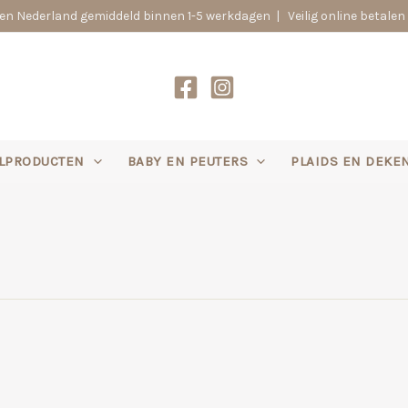
n Nederland gemiddeld binnen 1-5 werkdagen | Veilig online betalen 
LPRODUCTEN
BABY EN PEUTERS
PLAIDS EN DEKE