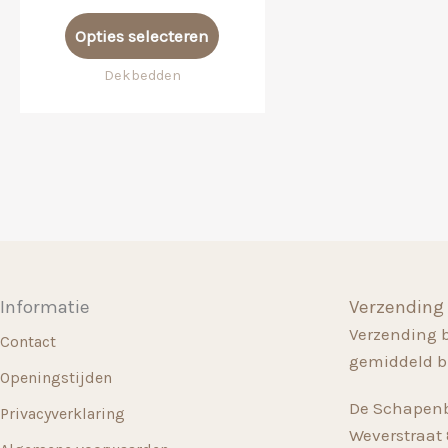
€ 149,00
Dit
tot
Opties selecteren
product
€ 395,00
heeft
Dekbedden
meerdere
variaties.
Deze
optie
kan
gekozen
worden
op
Informatie
Verzending
de
Verzending 
productpagina
Contact
gemiddeld b
Openingstijden
De Schapenb
Privacyverklaring
Weverstraat 8