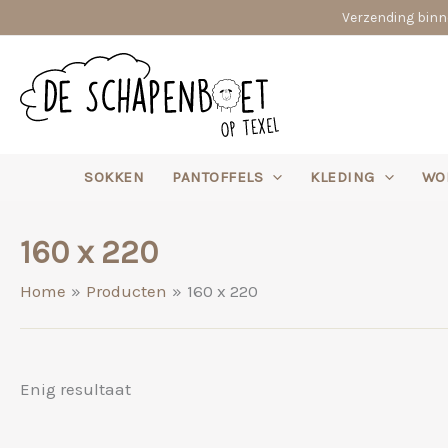
Ga
Verzending binne
naar
de
inhoud
SOKKEN
PANTOFFELS
KLEDING
WO
160 x 220
Home
Producten
160 x 220
Enig resultaat