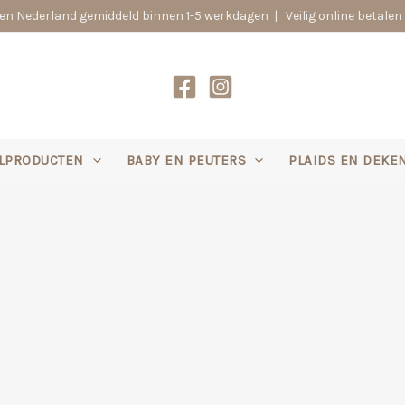
n Nederland gemiddeld binnen 1-5 werkdagen | Veilig online betalen 
LPRODUCTEN
BABY EN PEUTERS
PLAIDS EN DEKE