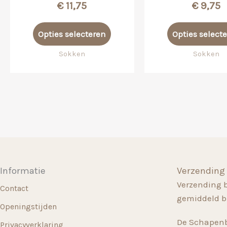
€
11,75
€
9,75
Dit
Opties selecteren
Opties select
product
heeft
Sokken
Sokken
meerdere
variaties.
Deze
optie
kan
gekozen
worden
op
Informatie
Verzending
de
Verzending 
productpagina
Contact
gemiddeld b
Openingstijden
De Schapenb
Privacyverklaring