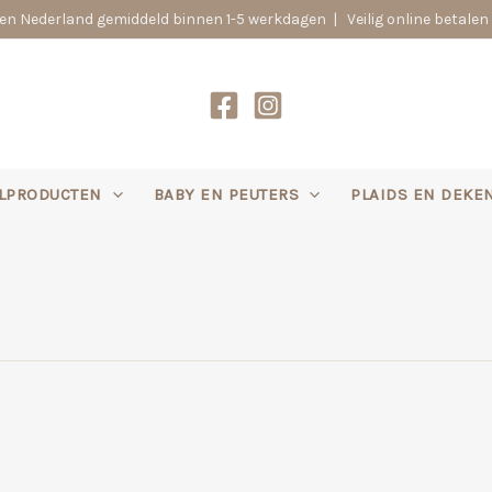
n Nederland gemiddeld binnen 1-5 werkdagen | Veilig online betalen 
LPRODUCTEN
BABY EN PEUTERS
PLAIDS EN DEKE