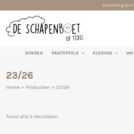
Ga
Verzending binne
naar
de
inhoud
SOKKEN
PANTOFFELS
KLEDING
WO
23/26
Home
Producten
23/26
Gesorteerd
Toont alle 2 resultaten
op
nieuwste