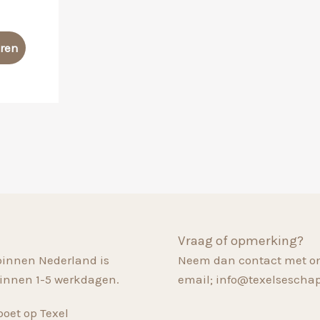
Dit
eren
product
heeft
meerdere
variaties.
Deze
optie
kan
gekozen
worden
op
Vraag of opmerking?
de
binnen Nederland is
Neem dan contact met on
productpagina
innen 1-5 werkdagen.
email; info@texelsescha
oet op Texel