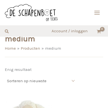
Ga
naar
de
inhoud
Zoeken
Account / inloggen
medium
Home
Producten
medium
Enig resultaat