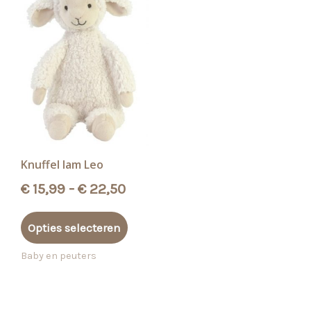
Knuffel lam Leo
Prijsklasse:
€
15,99
-
€
22,50
€ 15,99
Dit
tot
Opties selecteren
product
€ 22,50
heeft
Baby en peuters
meerdere
variaties.
Deze