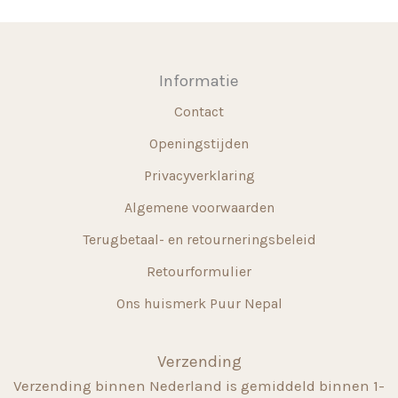
optie
kan
gekozen
Informatie
worden
Contact
op
de
Openingstijden
productpagina
Privacyverklaring
Algemene voorwaarden
Terugbetaal- en retourneringsbeleid
Retourformulier
Ons huismerk Puur Nepal
Verzending
Verzending binnen Nederland is gemiddeld binnen 1-