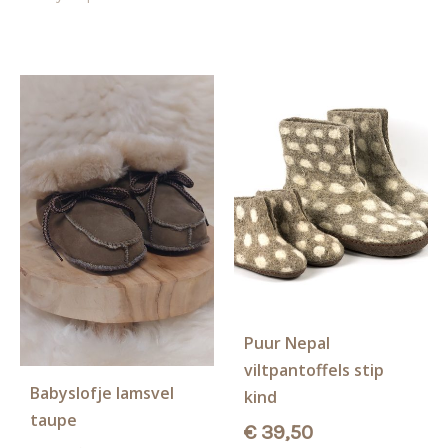
meerdere
meerd
variaties.
variati
Deze
Deze
optie
optie
kan
kan
gekozen
gekoz
worden
worde
op
op
de
de
productpagina
produ
Puur Nepal
viltpantoffels stip
Babyslofje lamsvel
kind
taupe
€
39,50