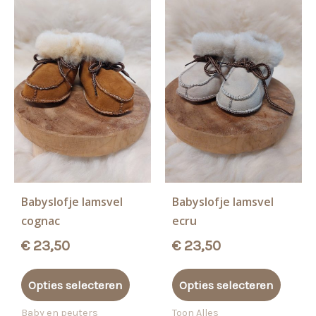
Babyslofje lamsvel
Babyslofje lamsvel
cognac
ecru
€
23,50
€
23,50
Dit
Dit
Opties selecteren
Opties selecteren
product
produ
heeft
heeft
Baby en peuters
Toon Alles