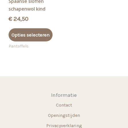
Spaanse sloffen
schapenwol kind
€
24,50
Dit
Opties selecteren
product
heeft
Pantoffels
meerdere
variaties.
Deze
optie
kan
gekozen
Informatie
worden
Contact
op
de
Openingstijden
productpagina
Privacyverklaring