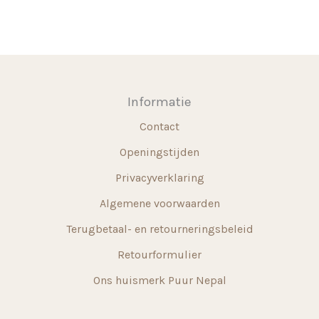
variaties.
Deze
Deze
optie
optie
kan
kan
gekoz
gekozen
worde
Informatie
worden
op
Contact
op
de
de
produ
Openingstijden
productpagina
Privacyverklaring
Algemene voorwaarden
Terugbetaal- en retourneringsbeleid
Retourformulier
Ons huismerk Puur Nepal