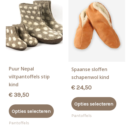
Puur Nepal
Spaanse sloffen
viltpantoffels stip
schapenwol kind
kind
€
24,50
€
39,50
Dit
Opties selecteren
Dit
produ
Opties selecteren
product
heeft
Pantoffels
heeft
meerd
Pantoffels
meerdere
variati