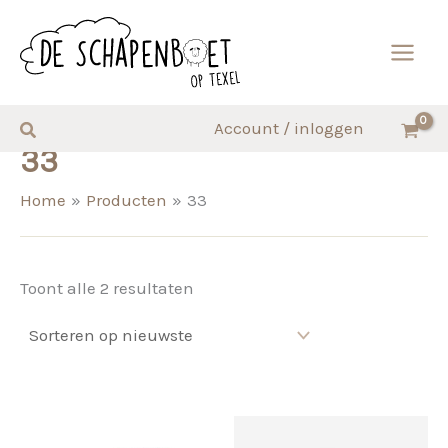
Ga
naar
de
inhoud
Zoeken
Account / inloggen
33
Home
Producten
33
Gesorteerd
Toont alle 2 resultaten
op
nieuwste