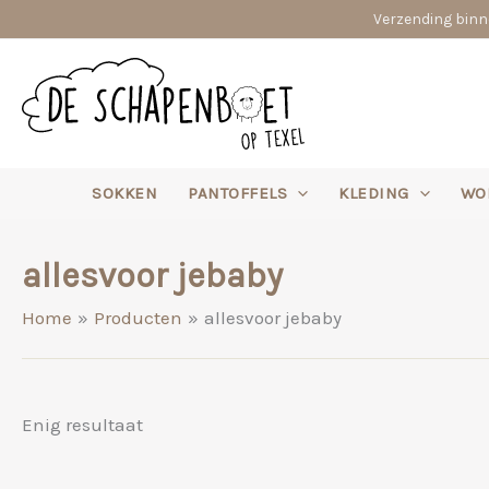
Ga
Verzending binne
naar
de
inhoud
SOKKEN
PANTOFFELS
KLEDING
WO
allesvoor jebaby
Home
Producten
allesvoor jebaby
Enig resultaat