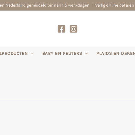
n Nederland gemiddeld binnen 1-5 werkdagen | Veilig online betalen 
LPRODUCTEN
BABY EN PEUTERS
PLAIDS EN DEKE