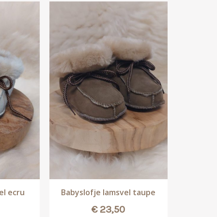
el ecru
Babyslofje lamsvel taupe
€
23,50