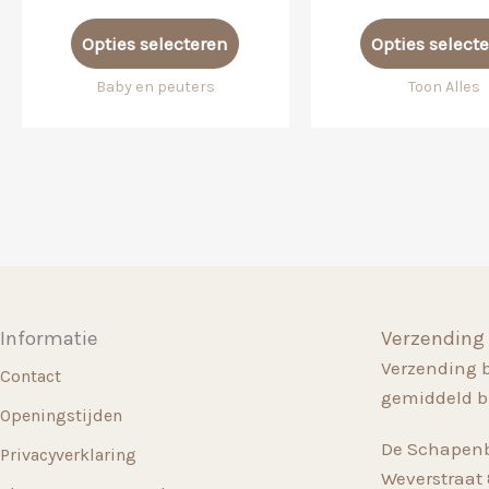
Dit
Opties selecteren
Opties select
product
heeft
Baby en peuters
Toon Alles
meerdere
variaties.
Deze
optie
kan
gekozen
worden
op
Informatie
Verzending
de
Verzending 
productpagina
Contact
gemiddeld b
Openingstijden
De Schapenb
Privacyverklaring
Weverstraat 8