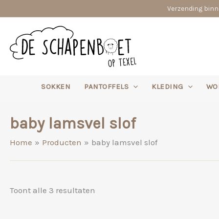
Ga
Verzending binne
naar
de
inhoud
SOKKEN
PANTOFFELS
KLEDING
WO
baby lamsvel slof
Home
Producten
baby lamsvel slof
Gesorteerd
Toont alle 3 resultaten
op
nieuwste