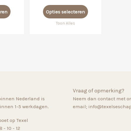
Dit
Dit
eren
Opties selecteren
product
product
heeft
heeft
Toon Alles
meerdere
meerdere
variaties.
variaties.
Deze
Deze
optie
optie
kan
kan
gekozen
gekozen
worden
worden
op
op
Vraag of opmerking?
de
de
binnen Nederland is
Neem dan contact met on
productpagina
productpagina
innen 1-5 werkdagen.
email; info@texelsescha
oet op Texel
 - 10 - 12