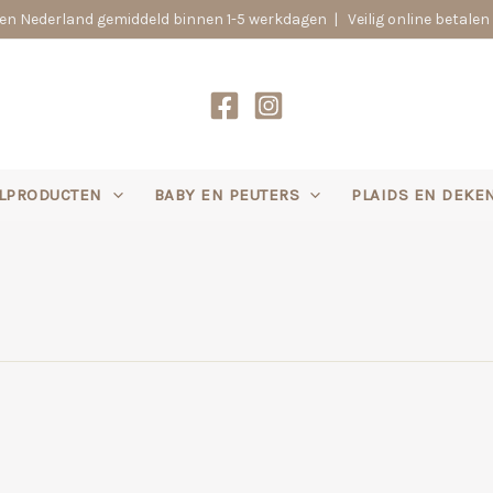
n Nederland gemiddeld binnen 1-5 werkdagen | Veilig online betalen 
LPRODUCTEN
BABY EN PEUTERS
PLAIDS EN DEKE