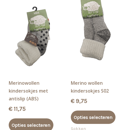
Merinowollen
Merino wollen
kindersokjes met
kindersokjes S02
antislip (ABS)
€
9,75
€
11,75
Dit
Opties selecteren
Dit
produ
Opties selecteren
product
heeft
Sokken