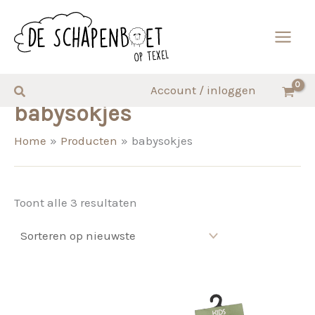
Ga
naar
de
inhoud
Zoeken
Account / inloggen
babysokjes
Home
Producten
babysokjes
Gesorteerd
Toont alle 3 resultaten
op
nieuwste