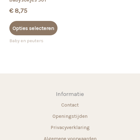
€
8,75
Dit
Opties selecteren
product
heeft
Baby en peuters
meerdere
variaties.
Deze
optie
kan
gekozen
Informatie
worden
Contact
op
de
Openingstijden
productpagina
Privacyverklaring
Algemene voorwaarden