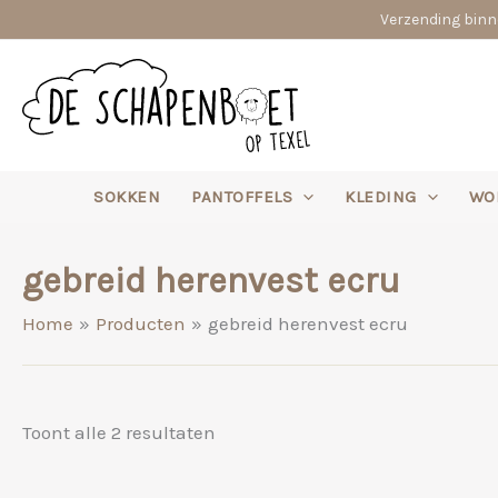
Ga
Verzending binne
naar
de
inhoud
SOKKEN
PANTOFFELS
KLEDING
WO
gebreid herenvest ecru
Home
Producten
gebreid herenvest ecru
Gesorteerd
Toont alle 2 resultaten
op
nieuwste