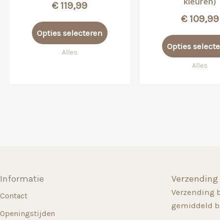
kleuren)
€
119,99
€
109,99
Dit
Opties selecteren
product
Opties select
heeft
Alles
meerdere
Alles
variaties.
Deze
optie
kan
gekozen
worden
op
de
Informatie
Verzending
productpagina
Verzending 
Contact
gemiddeld b
Openingstijden