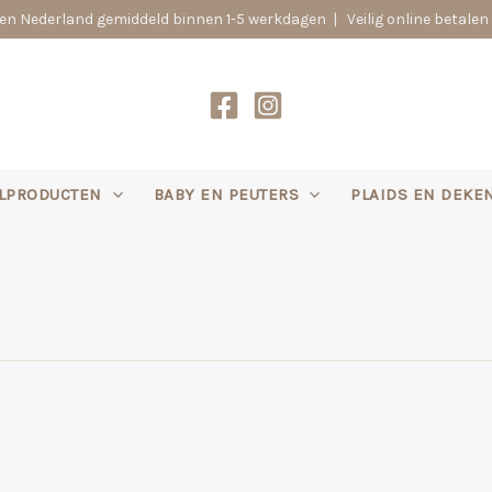
n Nederland gemiddeld binnen 1-5 werkdagen | Veilig online betalen 
LPRODUCTEN
BABY EN PEUTERS
PLAIDS EN DEKE