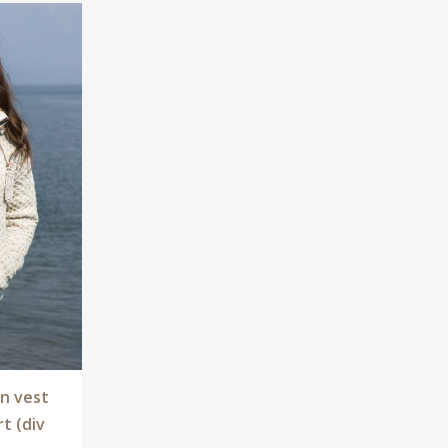
en vest
t (div