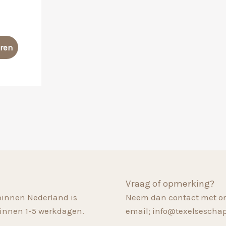
Dit
eren
product
heeft
meerdere
variaties.
Deze
optie
kan
gekozen
worden
op
Vraag of opmerking?
de
binnen Nederland is
Neem dan contact met on
productpagina
innen 1-5 werkdagen.
email; info@texelsescha