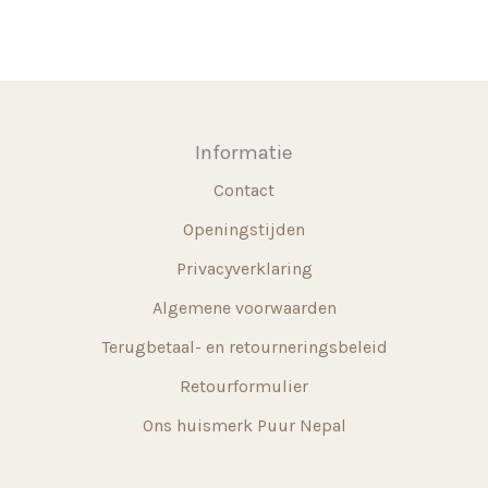
variaties.
Deze
optie
kan
gekozen
Informatie
worden
Contact
op
de
Openingstijden
productpagina
Privacyverklaring
Algemene voorwaarden
Terugbetaal- en retourneringsbeleid
Retourformulier
Ons huismerk Puur Nepal