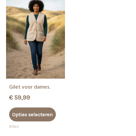
Gilet voor dames.
€
59,99
Dit
Opties selecteren
product
heeft
Alles
meerdere