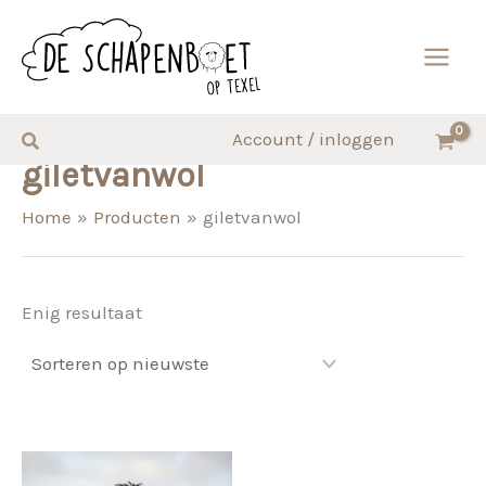
Ga
naar
de
inhoud
Zoeken
Account / inloggen
giletvanwol
Home
Producten
giletvanwol
Enig resultaat