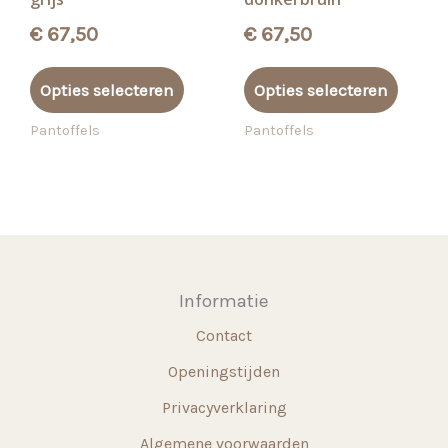
€
67,50
€
67,50
Dit
Dit
Opties selecteren
Opties selecteren
product
produ
heeft
heeft
Pantoffels
Pantoffels
meerdere
meerd
variaties.
variati
Deze
Deze
optie
optie
kan
kan
gekozen
gekoz
Informatie
worden
worde
Contact
op
op
de
de
Openingstijden
productpagina
produ
Privacyverklaring
Algemene voorwaarden