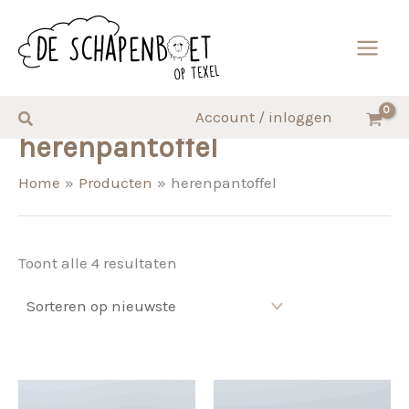
Ga
naar
de
inhoud
Zoeken
Account / inloggen
herenpantoffel
Home
Producten
herenpantoffel
Gesorteerd
Toont alle 4 resultaten
op
nieuwste