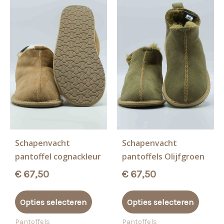
Schapenvacht
Schapenvacht
pantoffel cognackleur
pantoffels Olijfgroen
€
67,50
€
67,50
Dit
Dit
Opties selecteren
Opties selecteren
product
produ
heeft
heeft
Pantoffels
Pantoffels