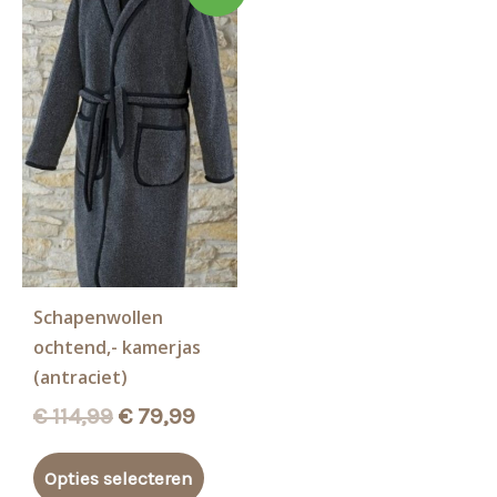
Schapenwollen
ochtend,- kamerjas
(antraciet)
Oorspronkelijke
Huidige
€
114,99
€
79,99
prijs
prijs
Dit
was:
is:
Opties selecteren
product