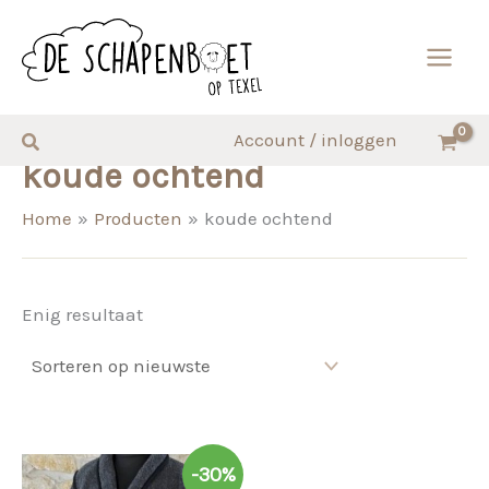
Ga
naar
de
inhoud
Zoeken
Account / inloggen
koude ochtend
Home
Producten
koude ochtend
Enig resultaat
-30%