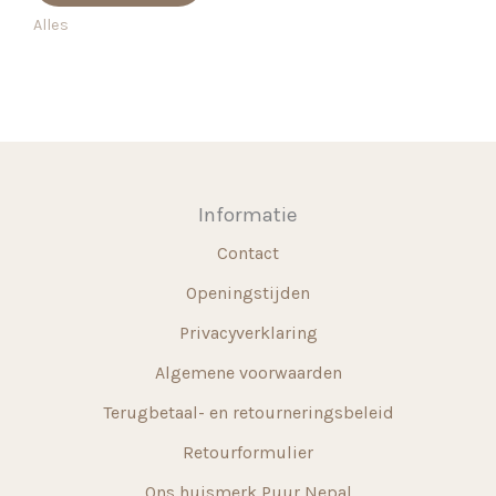
€ 114,99.
€ 79,99.
heeft
Alles
meerdere
variaties.
Deze
optie
kan
gekozen
Informatie
worden
Contact
op
de
Openingstijden
productpagina
Privacyverklaring
Algemene voorwaarden
Terugbetaal- en retourneringsbeleid
Retourformulier
Ons huismerk Puur Nepal