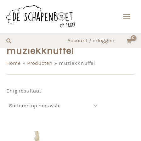
Ga
naar
de
inhoud
Zoeken
Account / inloggen
muziekknuffel
Home
Producten
muziekknuffel
Enig resultaat