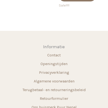
€ 18,7
meerdere
heeft
Sale!!!!!
variaties.
meerd
Deze
variati
optie
Deze
kan
optie
gekozen
kan
worden
gekoz
Informatie
op
worde
Contact
de
op
productpagina
de
Openingstijden
produ
Privacyverklaring
Algemene voorwaarden
Terugbetaal- en retourneringsbeleid
Retourformulier
Ons huismerk Puur Nepal