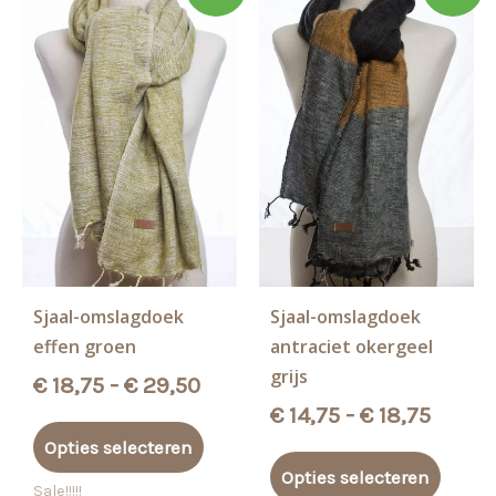
Sjaal-omslagdoek
Sjaal-omslagdoek
effen groen
antraciet okergeel
grijs
Prijsklasse:
€
18,75
-
€
29,50
€ 18,75
Prijsk
€
14,75
-
€
18,75
Dit
tot
€ 14,7
Opties selecteren
product
Dit
€ 29,50
tot
Opties selecteren
heeft
produ
Sale!!!!!