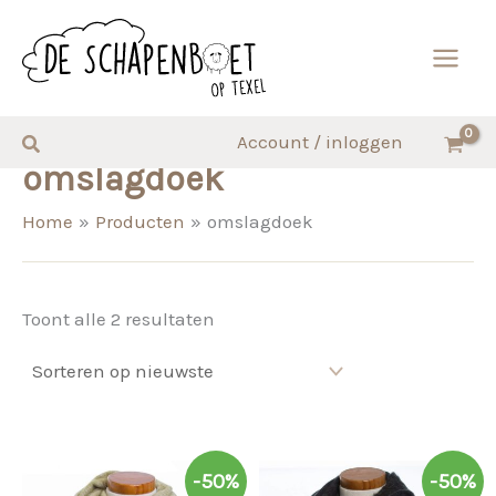
Ga
naar
de
inhoud
Zoeken
Account / inloggen
omslagdoek
Home
Producten
omslagdoek
Gesorteerd
Toont alle 2 resultaten
op
nieuwste
-50%
-50%