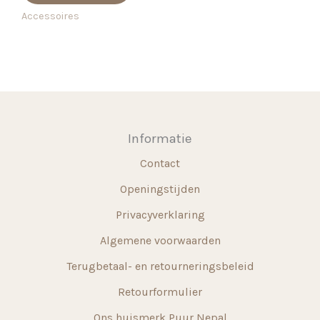
heeft
Accessoires
meerdere
variaties.
Deze
optie
kan
gekozen
Informatie
worden
Contact
op
de
Openingstijden
productpagina
Privacyverklaring
Algemene voorwaarden
Terugbetaal- en retourneringsbeleid
Retourformulier
Ons huismerk Puur Nepal