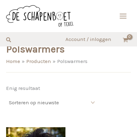
Ga
naar
de
inhoud
Zoeken
Account / inloggen
Polswarmers
Home
Producten
Polswarmers
Enig resultaat