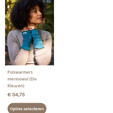
Polswarmers
merinowol (Div
Kleuren)
€
34,75
Dit
Opties selecteren
product