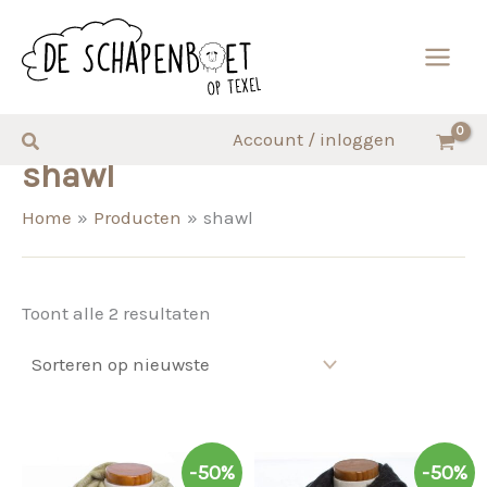
Ga
naar
de
inhoud
Zoeken
Account / inloggen
shawl
Home
Producten
shawl
Gesorteerd
Toont alle 2 resultaten
op
nieuwste
-50%
-50%