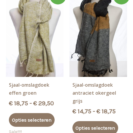
Sjaal-omslagdoek
Sjaal-omslagdoek
effen groen
antraciet okergeel
grijs
Prijsklasse:
€
18,75
-
€
29,50
€ 18,75
Prijsk
€
14,75
-
€
18,75
Dit
tot
€ 14,7
Opties selecteren
product
Dit
€ 29,50
tot
Opties selecteren
heeft
produ
Sale!!!!!