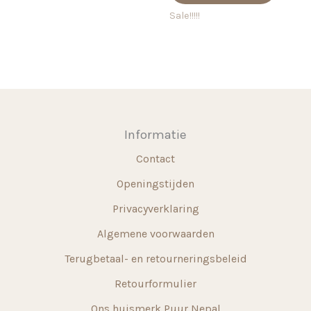
€ 18,7
meerdere
heeft
Sale!!!!!
variaties.
meerd
Deze
variati
optie
Deze
kan
optie
gekozen
kan
worden
gekoz
Informatie
op
worde
Contact
de
op
productpagina
de
Openingstijden
produ
Privacyverklaring
Algemene voorwaarden
Terugbetaal- en retourneringsbeleid
Retourformulier
Ons huismerk Puur Nepal