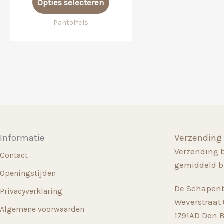
Opties selecteren
product
heeft
Pantoffels
meerdere
variaties.
Deze
optie
kan
gekozen
worden
op
Informatie
Verzending
de
Verzending 
productpagina
Contact
gemiddeld b
Openingstijden
De Schapenb
Privacyverklaring
Weverstraat 8
Algemene voorwaarden
1791AD Den 