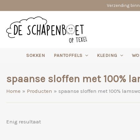
Ga
Verzending binne
naar
de
inhoud
SOKKEN
PANTOFFELS
KLEDING
WO
spaanse sloffen met 100% la
Home
Producten
spaanse sloffen met 100% lamswo
Enig resultaat