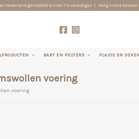
n Nederland gemiddeld binnen 1-5 werkdagen | Veilig online betalen 
LPRODUCTEN
BABY EN PEUTERS
PLAIDS EN DEKE
mswollen voering
llen voering