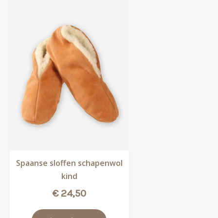
Spaanse sloffen schapenwol
kind
€
24,50
Dit