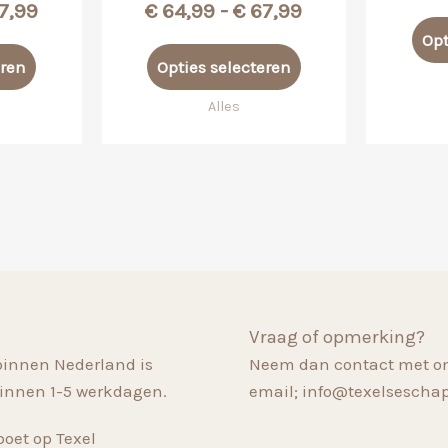
Prijsklasse:
Prijsklasse:
7,99
€
64,99
-
€
67,99
€ 64,99
€ 64,99
Opt
Dit
Dit
tot
tot
eren
Opties selecteren
product
product
€ 67,99
€ 67,99
heeft
heeft
Alles
meerdere
meerdere
variaties.
variaties.
Deze
Deze
optie
optie
kan
kan
gekozen
gekozen
worden
worden
op
op
Vraag of opmerking?
de
de
binnen Nederland is
Neem dan contact met on
productpagina
productpagina
innen 1-5 werkdagen.
email; info@texelsescha
oet op Texel