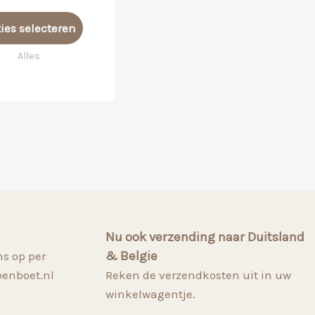
€ 64,99
Dit
tot
ies selecteren
product
€ 67,99
heeft
Alles
meerdere
variaties.
Deze
optie
kan
gekozen
worden
op
de
Nu ook verzending naar Duitsland
productpagina
& Belgie
s op per
penboet.nl
Reken de verzendkosten uit in uw
winkelwagentje.