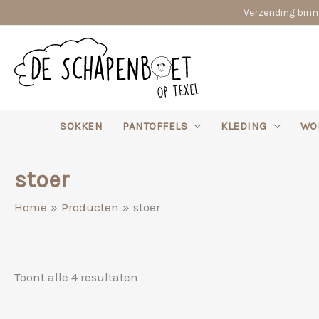
Ga
Verzending binne
naar
de
inhoud
SOKKEN
PANTOFFELS
KLEDING
WO
stoer
Home
Producten
stoer
Gesorteerd
Toont alle 4 resultaten
op
nieuwste