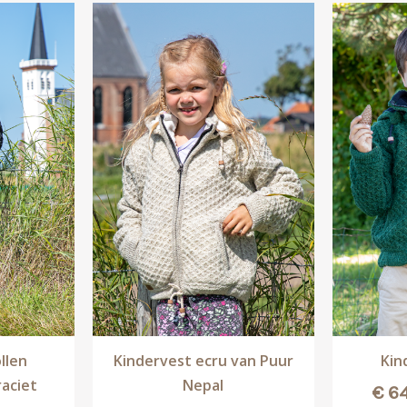
llen
Kindervest ecru van Puur
Kin
raciet
Nepal
€
64