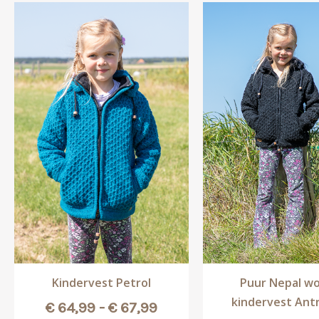
Kindervest Petrol
Puur Nepal wo
kindervest Ant
Prijsklasse:
€
64,99
-
€
67,99