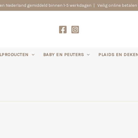
n Nederland gemiddeld binnen 1-5 werkdagen | Veilig online betalen 
LPRODUCTEN
BABY EN PEUTERS
PLAIDS EN DEKE