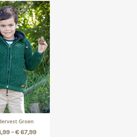
dervest Groen
Prijsklasse:
,99
-
€
67,99