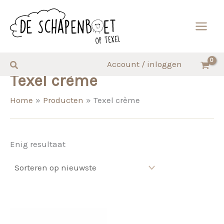
Ga
naar
de
inhoud
Zoeken
Account / inloggen
Texel crème
Home
Producten
Texel crème
Enig resultaat