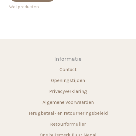
€ 16,50
heeft
Wol producten
meerdere
variaties.
Deze
optie
kan
gekozen
Informatie
worden
Contact
op
de
Openingstijden
productpagina
Privacyverklaring
Algemene voorwaarden
Terugbetaal- en retourneringsbeleid
Retourformulier
Ons huismerk Puur Nepal