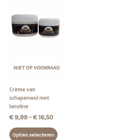
NIET OP VOORRAAD
Crème van
schapenwol met
lanoline
Prijsklasse:
€
9,99
-
€
16,50
€ 9,99
Dit
tot
Opties selecteren
product