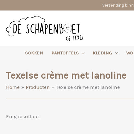
Ga
Verzending binne
naar
de
inhoud
SOKKEN
PANTOFFELS
KLEDING
WO
Texelse crème met lanoline
Home
Producten
Texelse crème met lanoline
Enig resultaat