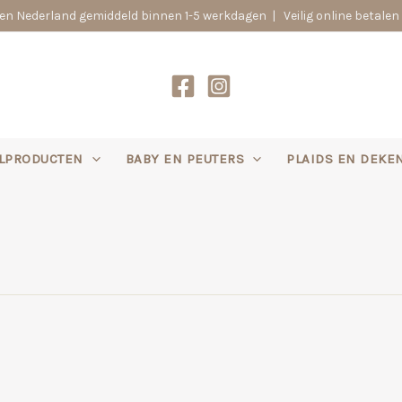
n Nederland gemiddeld binnen 1-5 werkdagen | Veilig online betalen 
LPRODUCTEN
BABY EN PEUTERS
PLAIDS EN DEKE