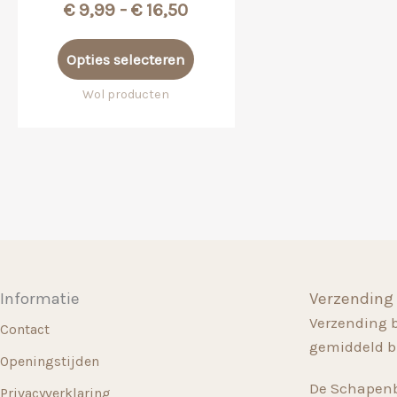
Prijsklasse:
€
9,99
-
€
16,50
€ 9,99
Dit
tot
Opties selecteren
product
€ 16,50
heeft
Wol producten
meerdere
variaties.
Deze
optie
kan
gekozen
worden
op
Informatie
Verzending
de
Verzending 
productpagina
Contact
gemiddeld b
Openingstijden
De Schapenb
Privacyverklaring