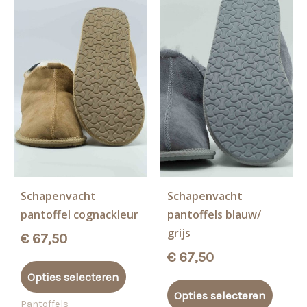
Schapenvacht
Schapenvacht
pantoffel cognackleur
pantoffels blauw/
grijs
€
67,50
€
67,50
Dit
Opties selecteren
product
Dit
Opties selecteren
heeft
produ
Pantoffels