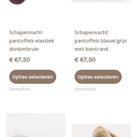
Schapenvacht
Schapenvacht
pantoffels elastiek
pantoffels blauw/grijs
donkerbruin
met bontrand
€
67,50
€
67,50
Dit
Dit
Opties selecteren
Opties selecteren
product
produ
heeft
heeft
Pantoffels
Pantoffels
meerdere
meerd
variaties.
variati
Deze
Deze
optie
optie
kan
kan
gekozen
gekoz