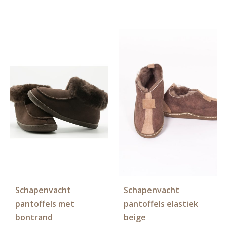
variaties.
variati
Deze
Deze
optie
optie
kan
kan
gekozen
gekoz
worden
worde
op
op
de
de
productpagina
produ
Schapenvacht
Schapenvacht
pantoffels met
pantoffels elastiek
bontrand
beige