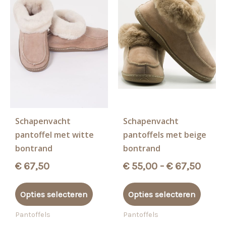
worden
worde
op
op
de
de
productpagina
produ
Schapenvacht
Schapenvacht
pantoffel met witte
pantoffels met beige
bontrand
bontrand
Prijs
€
67,50
€
55,00
-
€
67,50
€ 55,
Dit
Dit
tot
Opties selecteren
Opties selecteren
product
produ
€ 67,
heeft
heeft
Pantoffels
Pantoffels
meerdere
meerd