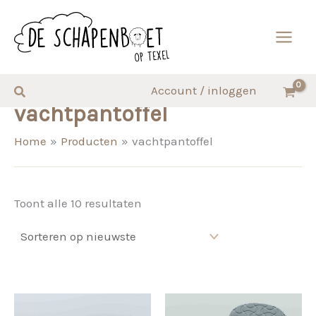
Ga
naar
de
inhoud
Zoeken
Account / inloggen
vachtpantoffel
Home
Producten
vachtpantoffel
Gesorteerd
Toont alle 10 resultaten
op
nieuwste