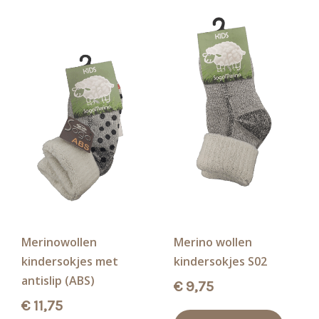
Merinowollen
Merino wollen
kindersokjes met
kindersokjes S02
antislip (ABS)
€
9,75
€
11,75
Dit