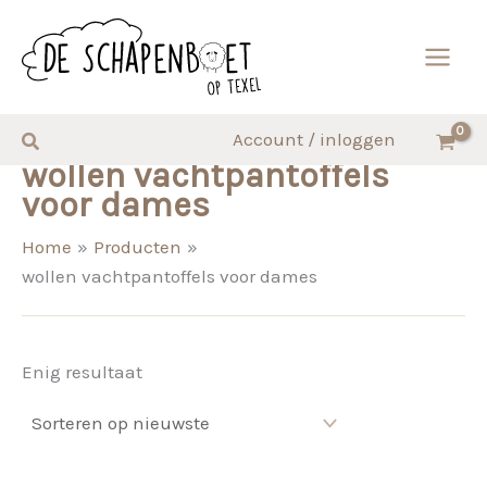
Ga
naar
de
inhoud
Zoeken
Account / inloggen
wollen vachtpantoffels
voor dames
Home
Producten
wollen vachtpantoffels voor dames
Enig resultaat