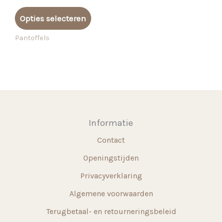
Dit
Opties selecteren
product
heeft
Pantoffels
meerdere
variaties.
Deze
optie
kan
gekozen
Informatie
worden
Contact
op
de
Openingstijden
productpagina
Privacyverklaring
Algemene voorwaarden
Terugbetaal- en retourneringsbeleid