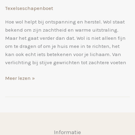
Texelseschapenboet
Hoe wol helpt bij ontspanning en herstel. Wol staat
bekend om zijn zachtheid en warme uitstraling.
Maar het gaat verder dan dat. Wol is niet alleen fijn
om te dragen of om je huis mee in te richten, het
kan ook echt iets betekenen voor je lichaam. Van
verlichting bij stijve gewrichten tot zachtere voeten
Hoe
Meer lezen »
wol
helpt
bij
ontspanning
en
herstel.
Informatie