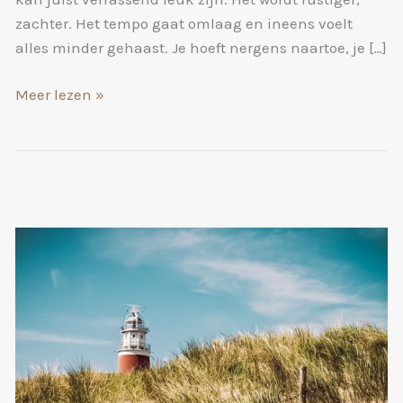
zachter. Het tempo gaat omlaag en ineens voelt
alles minder gehaast. Je hoeft nergens naartoe, je […]
Regen
Meer lezen »
op
Texel?
Zo
maak
je
er
iets
moois
van