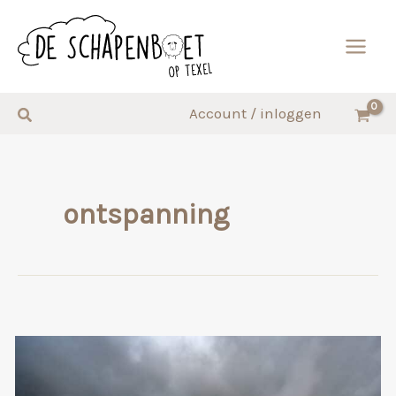
Ga
naar
de
inhoud
Zoeken
Account / inloggen
ontspanning