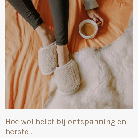
eilandse
gezelligheid
Hoe wol helpt bij ontspanning en
herstel.