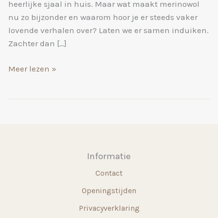
heerlijke sjaal in huis. Maar wat maakt merinowol
nu zo bijzonder en waarom hoor je er steeds vaker
lovende verhalen over? Laten we er samen induiken.
Zachter dan […]
Wat
Meer lezen »
is
merinowol
en
waarom
is
het
Informatie
zo
Contact
populair?
Openingstijden
Privacyverklaring