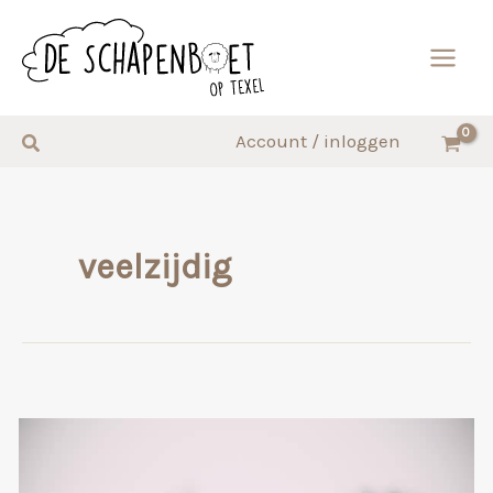
Ga
naar
de
inhoud
Zoeken
Account / inloggen
veelzijdig