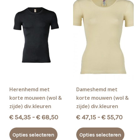
Herenhemd met
Dameshemd met
korte mouwen (wol &
korte mouwen (wol &
zijde) div.kleuren
zijde) div.kleuren
Prijsklasse:
Prijsk
€
54,35
-
€
68,50
€
47,15
-
€
55,70
€ 54,35
€ 47,1
Dit
Dit
tot
tot
Opties selecteren
Opties selecteren
product
produ