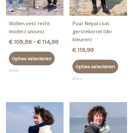
Wollen vest recht
Puur Nepal coat
model ( unisex)
gerstekorrel (div
kleuren)
Prijsklasse:
€
109,99
-
€
114,99
€ 109,99
€
119,99
Dit
tot
Opties selecteren
product
Dit
€ 114,99
Opties selecteren
heeft
produ
Alles
meerdere
heeft
Alles
variaties.
meerd
Deze
variati
optie
Deze
kan
optie
gekozen
kan
worden
gekoz
op
worde