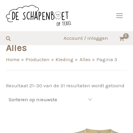
Ga
naar
de
inhoud
Zoeken
Account / inloggen
Alles
Home
Producten
Kleding
Alles
Pagina 3
Ges
Resultaat 21–30 van de 31 resultaten wordt getoond
op
nie