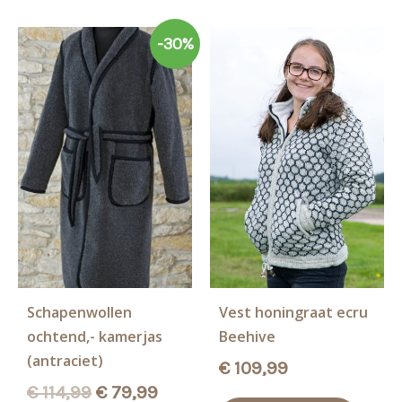
Deze
Deze
-30%
optie
optie
kan
kan
gekozen
gekoz
worden
worde
op
op
de
de
productpagina
produ
Schapenwollen
Vest honingraat ecru
ochtend,- kamerjas
Beehive
(antraciet)
€
109,99
Oorspronkelijke
Huidige
€
114,99
€
79,99
Dit