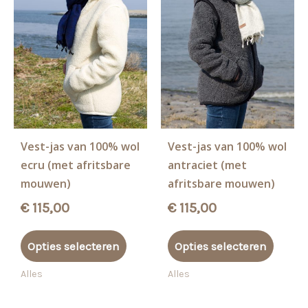
de
op
productpagina
de
produ
Vest-jas van 100% wol
Vest-jas van 100% wol
ecru (met afritsbare
antraciet (met
mouwen)
afritsbare mouwen)
€
115,00
€
115,00
Dit
Dit
Opties selecteren
Opties selecteren
product
produ
heeft
heeft
Alles
Alles
meerdere
meerd
variaties.
variati