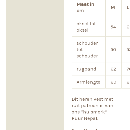
Maat in
M
L
cm
oksel tot
54
6
oksel
schouder
tot
50
5
schouder
rugpand
62
7
Armlengte
60
6
Dit heren vest met
ruit patroon is van
ons “huismerk”
Puur Nepal.