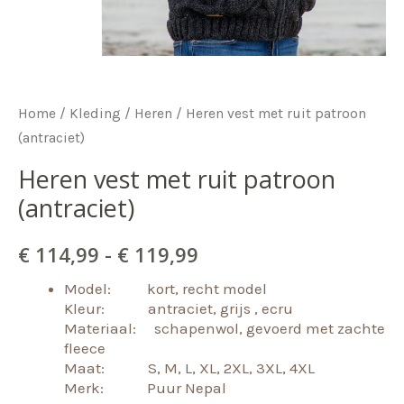
Home
/
Kleding
/
Heren
/ Heren vest met ruit patroon
(antraciet)
Heren vest met ruit patroon
(antraciet)
Prijsklasse:
€
114,99
-
€
119,99
Model: kort, recht model
€ 114,99
Kleur: antraciet, grijs , ecru
Materiaal: schapenwol, gevoerd met zachte
tot
fleece
Maat: S, M, L, XL, 2XL, 3XL, 4XL
€ 119,99
Merk: Puur Nepal