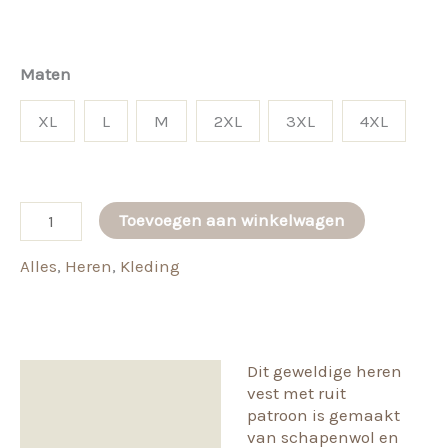
Maten
XL
L
M
2XL
3XL
4XL
Heren
Toevoegen aan winkelwagen
vest
Alles
,
Heren
,
Kleding
met
ruit
patroon
(antraciet)
Dit geweldige heren
aantal
Beschrijving
vest met ruit
patroon is gemaakt
Aanvullende informatie
van schapenwol en