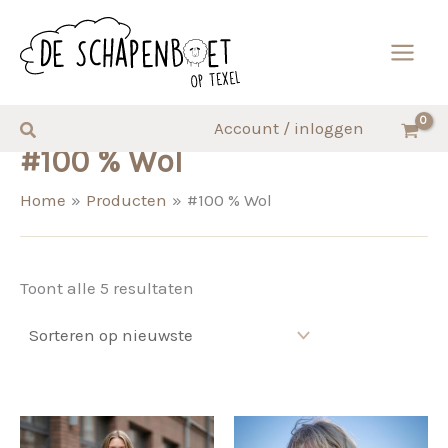
Ga
naar
de
inhoud
Zoeken
Account / inloggen
#100 % Wol
Home
Producten
#100 % Wol
Gesorteerd
Toont alle 5 resultaten
op
nieuwste