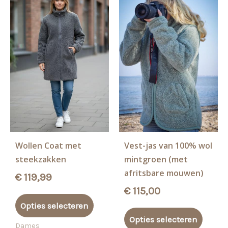
Wollen Coat met
Vest-jas van 100% wol
steekzakken
mintgroen (met
afritsbare mouwen)
€
119,99
€
115,00
Dit
Opties selecteren
product
Dit
Opties selecteren
heeft
produ
Dames