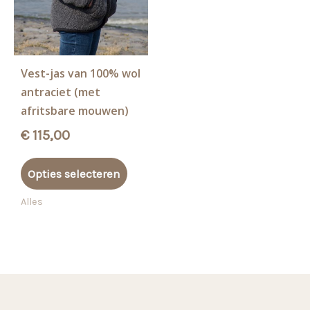
Vest-jas van 100% wol
antraciet (met
afritsbare mouwen)
€
115,00
Dit
Opties selecteren
product
heeft
Alles
meerdere
variaties.
Deze
optie
kan
gekozen