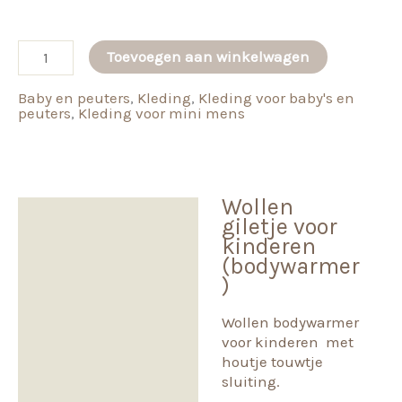
Wollen
Toevoegen aan winkelwagen
giletje
Baby en peuters
,
Kleding
,
Kleding voor baby's en
voor
peuters
,
Kleding voor mini mens
kinderen
(bodywarmer)
aantal
Wollen
Beschrijving
giletje voor
kinderen
Aanvullende informatie
(bodywarmer
)
Beoordelingen (0)
Wollen bodywarmer
voor kinderen met
houtje touwtje
sluiting.