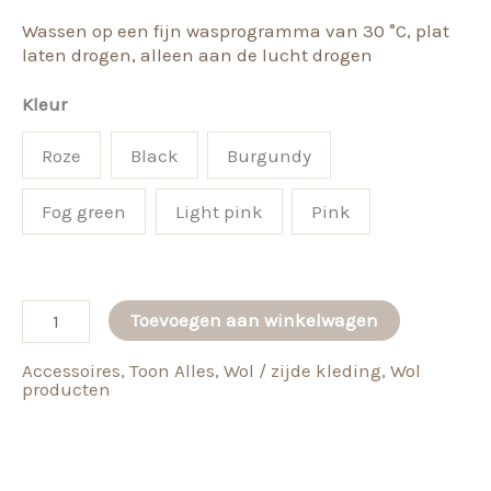
Wassen op een fijn wasprogramma van 30 °C, plat
laten drogen, alleen aan de lucht drogen
Kleur
Roze
Black
Burgundy
Fog green
Light pink
Pink
Hoofdbanden
Toevoegen aan winkelwagen
van
Accessoires
,
Toon Alles
,
Wol / zijde kleding
,
Wol
merinowol
producten
aantal