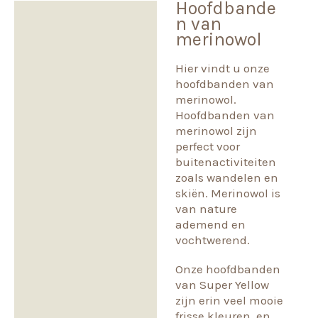
Hoofdbande
Beschrijving
n van
merinowol
Aanvullende informatie
Hier vindt u onze
Beoordelingen (0)
hoofdbanden van
merinowol.
Hoofdbanden van
merinowol zijn
perfect voor
buitenactiviteiten
zoals wandelen en
skiën. Merinowol is
van nature
ademend en
vochtwerend.
Onze hoofdbanden
van Super Yellow
zijn erin veel mooie
frisse kleuren, en