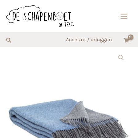
Ga
naar
de
inhoud
Zoeken
Account / inloggen