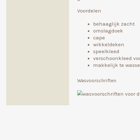
Beoordelingen (0)
Voordelen
behaaglijk zacht
omslagdoek
cape
wikkeldeken
speelkleed
verschoonkleed vo
makkelijk te wass
Wasvoorschriften