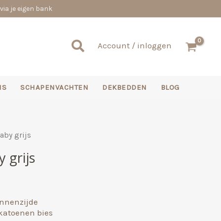
via je eigen bank
Zoeken
Account / inloggen
NS
SCHAPENVACHTEN
DEKBEDDEN
BLOG
aby grijs
 grijs
nnenzijde
katoenen bies