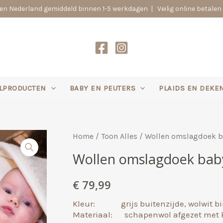
n Nederland gemiddeld binnen 1-5 werkdagen | Veilig online betalen 
LPRODUCTEN
BABY EN PEUTERS
PLAIDS EN DEKE
Home
/
Toon Alles
/ Wollen omslagdoek b
Wollen omslagdoek baby
€
79,99
Kleur: grijs buitenzijde, wolwit bi
Materiaal: schapenwol afgezet met 